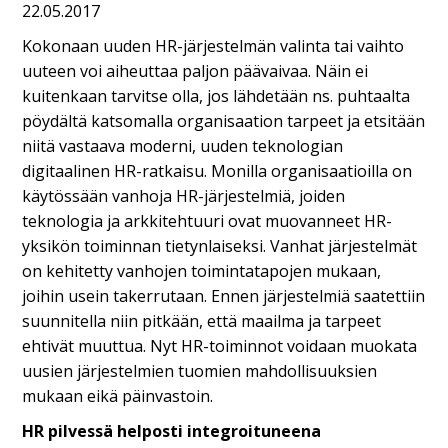
22.05.2017
Kokonaan uuden HR-järjestelmän valinta tai vaihto
uuteen voi aiheuttaa paljon päävaivaa. Näin ei
kuitenkaan tarvitse olla, jos lähdetään ns. puhtaalta
pöydältä katsomalla organisaation tarpeet ja etsitään
niitä vastaava moderni, uuden teknologian
digitaalinen HR-ratkaisu. Monilla organisaatioilla on
käytössään vanhoja HR-järjestelmiä, joiden
teknologia ja arkkitehtuuri ovat muovanneet HR-
yksikön toiminnan tietynlaiseksi. Vanhat järjestelmät
on kehitetty vanhojen toimintatapojen mukaan,
joihin usein takerrutaan. Ennen järjestelmiä saatettiin
suunnitella niin pitkään, että maailma ja tarpeet
ehtivät muuttua. Nyt HR-toiminnot voidaan muokata
uusien järjestelmien tuomien mahdollisuuksien
mukaan eikä päinvastoin.
HR pilvessä helposti integroituneena