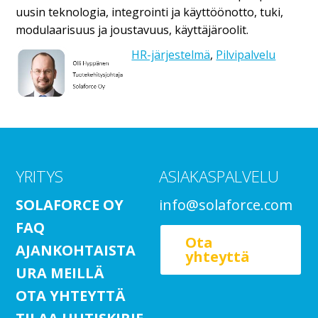
uusin teknologia, integrointi ja käyttöönotto, tuki,
modulaarisuus ja joustavuus, käyttäjäroolit.
HR-järjestelmä
,
Pilvipalvelu
YRITYS
ASIAKASPALVELU
SOLAFORCE OY
info@solaforce.com
FAQ
Ota
AJANKOHTAISTA
yhteyttä
URA MEILLÄ
OTA YHTEYTTÄ