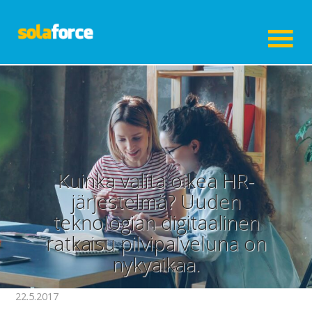
Kuinka valita oikea HR-
järjestelmä? Uuden
teknologian digitaalinen
ratkaisu pilvipalveluna on
nykyaikaa.
22.5.2017