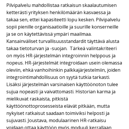
Pilvipalvelu mahdollistaa ratkaisun skaalautumisen
ketterästi yrityksen henkilömäärän kasvaessa ja
takaa sen, ettei kapasiteetti lopu kesken. Pilvipalvelu
sopii pienille organisaatioille ja suurille konserneille
ja se on käytettävissä ympäri maailmaa.
Kansainväliset turvallisuusstandardit täyttävä alusta
takaa tietoturvan ja -suojan. Tärkeä valintakriteeri
on myös HR-järjestelmän integroinnin helppous ja
nopeus. HR-järjestelmät integroidaan usein olemassa
oleviin, ehkä vanhoihinkin palkkajärjestelmiin, joiden
integrointimahdollisuus on syytä tutkia tarkasti.
Lisäksi järjestelmän varsinaisen käyttöönoton tulee
sujua nopeasti ja vaivattomasti. Historian karma ja
mielikuvat raskaista, pitkistä
käyttöönottoprosesseista elävät pitkään, mutta
nykyiset ratkaisut saadaan toimiviksi helposti ja
sujuvasti. Joustava, modulaarinen HR-ratkaisu
voidaan ottaa käyttöön myös moduuli kerrallaan